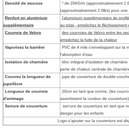
Densité de mousse
³ de 25KG/m (approximativement 1.6
(approximativement 2.0lbs) pour une 
Renfort en aluminium
l'aluminium supplémentaire de profi
supplémentaire
au total - empêchez le fléchissement
Courroie de Velcro
des courroies de Velcro entre les sect
empêchez la fuite de la chaleur
Vaporisez la barrière
PVC de 4 mils s'enveloppant sur la m
l'absorption d'eau
Isolation de charnière
bloc intégral d'isolation de charnièr
perte de chaleur centrale de charnièr
Couvrez la longueur de
jupe de couverture de double-couch
jupe/lèvre
Longueur de courroie
20cm en tant que norme, (les courroi
d'arrimage
assortissent la couleur de couverture)
Serrure de couverture
serrure de couverture en tant que n
danger pour les enfants
Logo-s'ajouter sur la couverture est dis