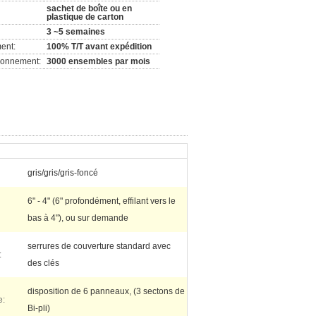
sachet de boîte ou en
plastique de carton
3 ~5 semaines
ent:
100% T/T avant expédition
ionnement:
3000 ensembles par mois
gris/gris/gris-foncé
6" - 4" (6" profondément, effilant vers le
bas à 4"), ou sur demande
serrures de couverture standard avec
:
des clés
disposition de 6 panneaux, (3 sectons de
e:
Bi-pli)