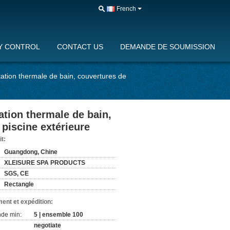
French
Y CONTROL
CONTACT US
DEMANDE DE SOUMISSION
ation thermale de bain, couvertures de
tion thermale de bain,
 piscine extérieure
it:
Guangdong, Chine
XLEISURE SPA PRODUCTS
SGS, CE
Rectangle
ent et expédition:
de min:
5 | ensemble 100
negotiate