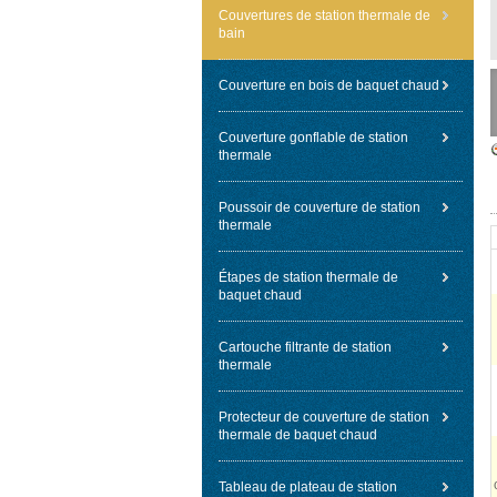
Couvertures de station thermale de
bain
Couverture en bois de baquet chaud
Couverture gonflable de station
thermale
Poussoir de couverture de station
thermale
Étapes de station thermale de
baquet chaud
Cartouche filtrante de station
thermale
Protecteur de couverture de station
thermale de baquet chaud
Tableau de plateau de station