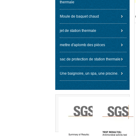
thermale
Moule de baquet chaud
jet de station thermale
mettre d'aplomb des pièces
sac de protection de station thermale
Une baignoire, un spa, une piscine.