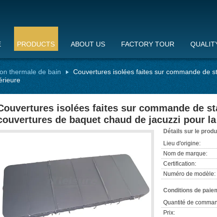
E
PRODUCTS
ABOUT US
FACTORY TOUR
QUALIT
ion thermale de bain
Couvertures isolées faites sur commande de st
érieure
Couvertures isolées faites sur commande de sta
couvertures de baquet chaud de jacuzzi pour la
Détails sur le produ
Lieu d'origine:
Nom de marque:
Certification:
Numéro de modèle:
Conditions de paiem
Quantité de comman
Prix: