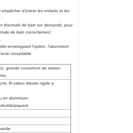
t empêcher d'entrer les enfants et les
ion thermale de bain sur demande, pour
ermale de bain correctement.
.
ble-enveloppant l'option, l'aluminium
'acier inoxydable.
in, grande couverture de station
cine,
orie, R-valeur élevée rigide a
 u en aluminium
 double/piquant
emande