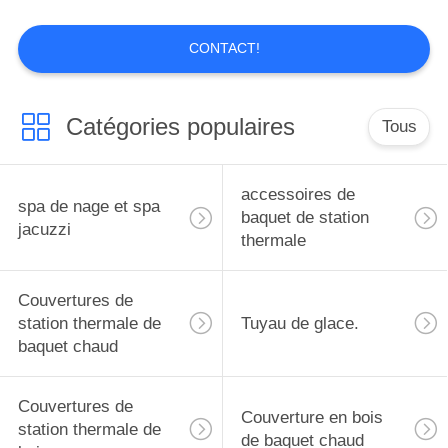
SITE
plongée froide pour filtre
à eau
CONTACT!
33
PRIVACY
Couvertures de
POLICY
Catégories populaires
Tous
station thermale de
bain
accessoires de
spa de nage et spa
baquet de station
jacuzzi
thermale
16
Couvertures de
Couverture en bois
station thermale de
Tuyau de glace.
baquet chaud
de baquet chaud
Couvertures de
Couverture en bois
station thermale de
de baquet chaud