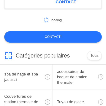
CONTACT
les couvertures de
20
station thermale
Étapes de station
adaptent la taille aux
loading...
besoins du client
thermale de baquet
chaud
CONTACT!
Catégories populaires
Tous
163
Cartouche filtrante
accessoires de
spa de nage et spa
de station thermale
baquet de station
jacuzzi
thermale
Couvertures de
station thermale de
Tuyau de glace.