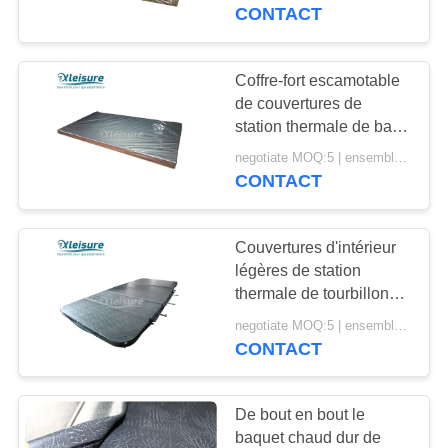
de Polystyreneabric
CONTACT
CONTRÔLE
DE
Coffre-fort escamotable
110
LA
de couvertures de
Couvertures de
station thermale de bain
QUALITÉ
de vinyle flottant la
station thermale de
negotiate MOQ:5 | ensemble 100
couverture de baquet
CONTACT
chaud brun clair
CONTACT
baquet chaud
Couvertures d'intérieur
DEMANDE
légères de station
DE
thermale de tourbillon
4
avec la serrure
SOUMISSION
negotiate MOQ:5 | ensemble 100
principale épaisseur de
CONTACT
Tuyau de glace.
4 pouces
PLAN
De bout en bout le
DU
baquet chaud dur de