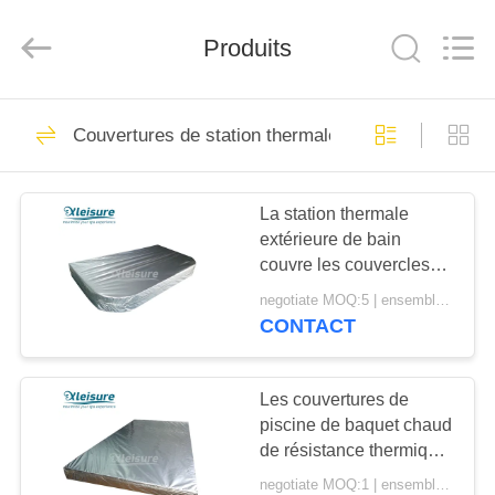
Xleisure
Limited.
All
Produits
Rights
Reserved.
Developed
by
ECER
APERÇU
17
Couvertures de station thermale de bain
spa de nage et spa
PRODUITS
jacuzzi
La station thermale
extérieure de bain
A
couvre les couvercles
PROPOS
thermiques R élevé -
negotiate MOQ:5 | ensemble 100
valeur de baquet chaud
DE
CONTACT
de rendement
96
NOUS
énergétique
accessoires de
Les couvertures de
piscine de baquet chaud
VISITE
baquet de station
de résistance thermique
D'USINE
ont augmenté le matériel
thermale
negotiate MOQ:1 | ensemble 100