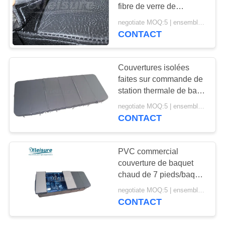
SITE
fibre de verre de
couvertures de station
negotiate MOQ:5 | ensemble 100
thermale de bain couvre
CONTACT
33
PRIVACY
sur mesure
Couvertures de
POLICY
Couvertures isolées
station thermale de
faites sur commande de
station thermale de bain,
bain
couvertures de baquet
negotiate MOQ:5 | ensemble 100
chaud de jacuzzi pour la
CONTACT
piscine extérieure
16
PVC commercial
Couverture en bois
couverture de baquet
chaud de 7 pieds/baquet
de baquet chaud
chaud et couleur gris-
negotiate MOQ:5 | ensemble 100
foncé de couvertures de
CONTACT
station thermale