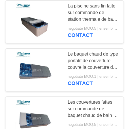
La piscine sans fin faite
sur commande de
6
station thermale de bain
Couverture
couvre les coins
negotiate MOQ:5 | ensemble 100
arrondis de résistance
CONTACT
gonflable de station
aux intempéries
thermale
Le baquet chaud de type
portatif de couverture
couvre la couverture de
station thermale isolée
46
negotiate MOQ:1 | ensemble 100
par rendement
CONTACT
Poussoir de
énergétique carré
couverture de
Les couvertures faites
sur commande de
station thermale
baquet chaud de bain de
couvertures acryliques
negotiate MOQ:5 | ensemble 100
de station thermale et