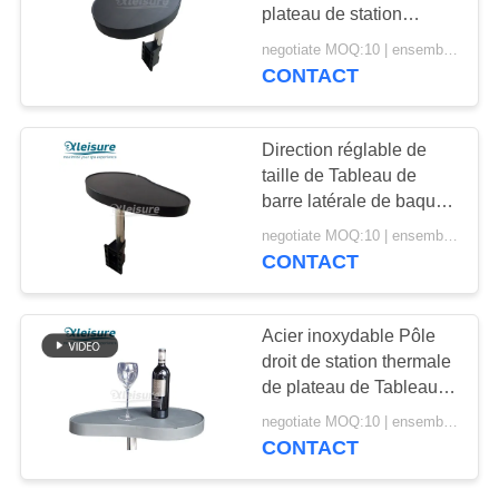
SITE
plateau de station
thermale d'ABS boit des
negotiate MOQ:10 | ensemble 100
pivots de plateau pour la
CONTACT
33
PRIVACY
portée facile
Couvertures de
POLICY
Direction réglable de
station thermale de
taille de Tableau de
barre latérale de baquet
bain
chaud de loisirs pour
negotiate MOQ:10 | ensemble 100
des salles de sauna
CONTACT
16
Acier inoxydable Pôle
Couverture en bois
droit de station thermale
de plateau de Tableau
de baquet chaud
de Tableau élégant
negotiate MOQ:10 | ensemble 100
durable de jacuzzi
CONTACT