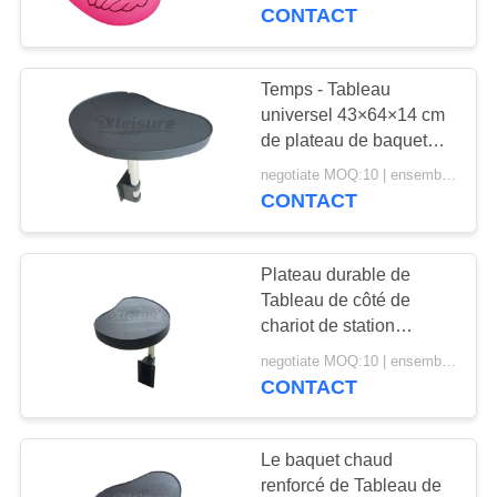
support de support de
CONTACT
tasse de boissons de
CONTRÔLE
flamant de station
DE
thermale de natation de
Temps - Tableau
110
piscine de station
LA
universel 43×64×14 cm
Couvertures de
thermale
de plateau de baquet
QUALITÉ
chaud de station
station thermale de
negotiate MOQ:10 | ensemble 100
thermale de Tableau
CONTACT
résistant de plateau
CONTACT
baquet chaud
Plateau durable de
DEMANDE
Tableau de côté de
DE
chariot de station
4
thermale, installation
SOUMISSION
negotiate MOQ:10 | ensemble 100
facile de plateau de côté
CONTACT
Tuyau de glace.
de piscine de polymère
PLAN
Le baquet chaud
DU
renforcé de Tableau de