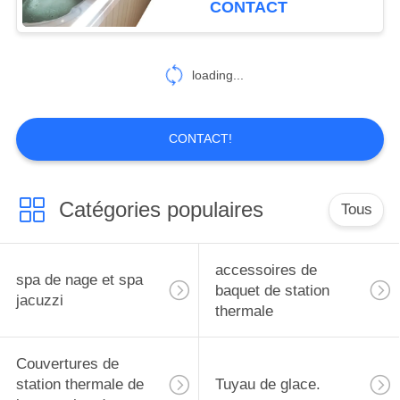
CONTACT
longue
20
Étapes de station
loading...
thermale de baquet
chaud
CONTACT!
Catégories populaires
Tous
163
Cartouche filtrante
accessoires de
spa de nage et spa
de station thermale
baquet de station
jacuzzi
thermale
Couvertures de
station thermale de
Tuyau de glace.