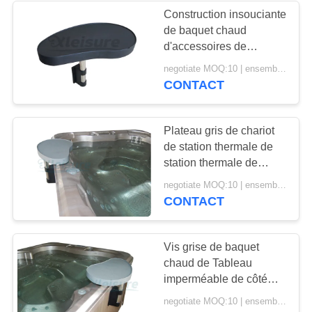
Construction insouciante
de baquet chaud
6
d'accessoires de
Couverture
Tableaux de conception
negotiate MOQ:10 | ensemble 100
centrale futée en
CONTACT
gonflable de station
plastique de pivot
thermale
Plateau gris de chariot
de station thermale de
station thermale de
Tableau souple
46
negotiate MOQ:10 | ensemble 100
connectable de plateau
CONTACT
Poussoir de
pour des casse-croûte
de boissons
couverture de
Vis grise de baquet
chaud de Tableau
station thermale
imperméable de côté
durée de vie de barre de
negotiate MOQ:10 | ensemble 100
station thermale la