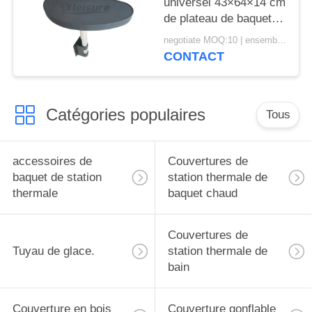
universel 43×64×14 cm
thermale
de plateau de baquet
chaud de station
negotiate MOQ:10 | ensemble 100
thermale de Tableau
CONTACT
résistant de plateau
Catégories populaires
Tous
accessoires de
Couvertures de
baquet de station
station thermale de
thermale
baquet chaud
Couvertures de
Tuyau de glace.
station thermale de
bain
Couverture en bois
Couverture gonflable