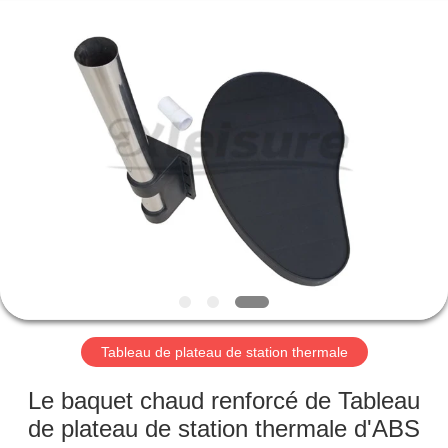
baquet
chaud
Fournisseur.
Copyright
©
2018
-
2025
HOME
Xleisure
Limited.
All
Rights
Reserved.
PRODUCTS
Developed
by
ECER
ABOUT
US
FACTORY
TOUR
Tableau de plateau de station thermale
Le baquet chaud renforcé de Tableau
QUALITY
de plateau de station thermale d'ABS