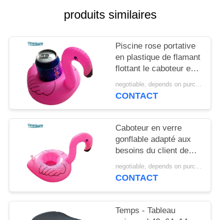
POLICY
produits similaires
Piscine rose portative
en plastique de flamant
flottant le caboteur en
verre gonflable fait sur
negotiable, depends on purchase volume MOQ:120 pcs
commande de
CONTACT
boissons de flotteur de
support
Caboteur en verre
gonflable adapté aux
besoins du client de
boissons de flotteur de
negotiable, depends on purchase volume MOQ:120 pcs
support de support de
CONTACT
tasse de boissons de
flamant de station
thermale de natation de
Temps - Tableau
piscine de station