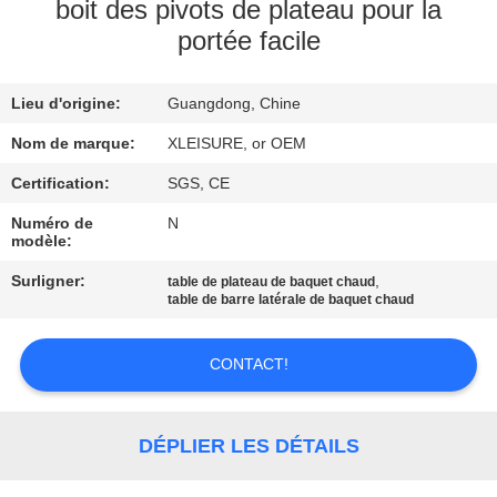
CONTROL
boit des pivots de plateau pour la
portée facile
CONTACT
Lieu d'origine:
Guangdong, Chine
US
Nom de marque:
XLEISURE, or OEM
REQUEST
Certification:
SGS, CE
A
Numéro de
N
modèle:
QUOTE
Surligner:
,
table de plateau de baquet chaud
table de barre latérale de baquet chaud
PLAN
DU
CONTACT!
SITE
DÉPLIER LES DÉTAILS
PRIVACY