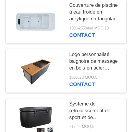
POLICY
Couverture de piscine
à eau froide en
acrylique rectangulaire
intérieure Tout en un
1500-2550usd MOQ:10
refroidisseur de bain de
CONTACT
glace à glace à
l'extérieur baignoire
isolée en une seule
Logo personnalisé
pièce
baignoire de massage
en bois en acier
inoxydable portable
1800usd MOQ:5
baignoire glacée pour
CONTACT
athlète baignoires à
remous froides
Système de
refroidissement de
sport et de
conditionnement
712.44 MOQ:5
physique à l'extérieur