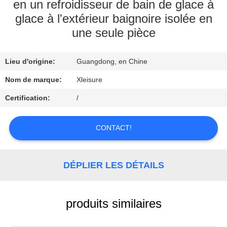
CONTROL
en un refroidisseur de bain de glace à
glace à l'extérieur baignoire isolée en
une seule pièce
CONTACT
US
Lieu d'origine:
Guangdong, en Chine
Nom de marque:
Xleisure
REQUEST
A
Certification:
/
QUOTE
CONTACT!
PLAN
DU
DÉPLIER LES DÉTAILS
SITE
produits similaires
PRIVACY