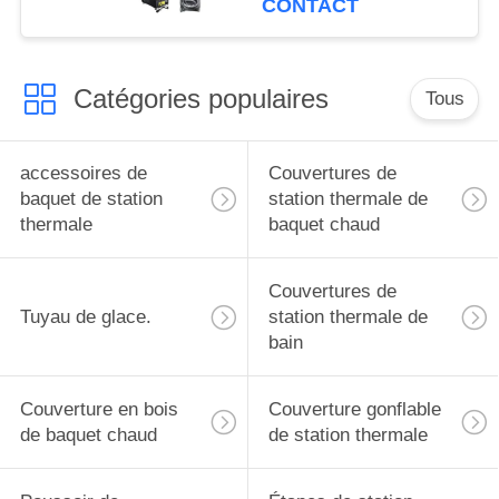
CONTACT
pour usage domestique
PVC gonflable
refroidisseur d'eau de
Catégories populaires
bain à glace glace
Tous
rapide baignoire à
plongée froide pour
accessoires de
Couvertures de
filtre à eau
baquet de station
station thermale de
thermale
baquet chaud
Couvertures de
Tuyau de glace.
station thermale de
bain
Couverture en bois
Couverture gonflable
de baquet chaud
de station thermale