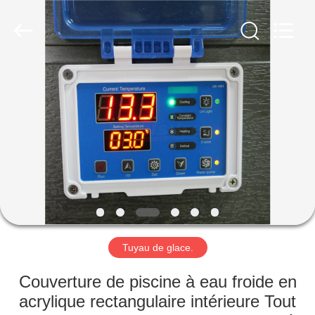
Copyright
©
2018
-
2025
Xleisure
Limited.
All
HOME
Rights
Reserved.
Developed
by
ECER
PRODUCTS
ABOUT
US
FACTORY
TOUR
Tuyau de glace.
Couverture de piscine à eau froide en
QUALITY
acrylique rectangulaire intérieure Tout