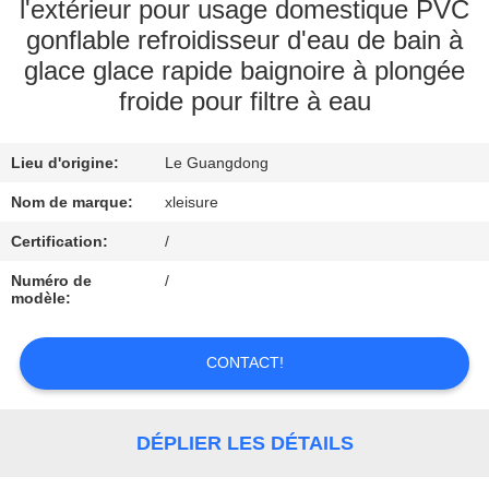
CONTROL
l'extérieur pour usage domestique PVC
gonflable refroidisseur d'eau de bain à
glace glace rapide baignoire à plongée
CONTACT
froide pour filtre à eau
US
Lieu d'origine:
Le Guangdong
REQUEST
Nom de marque:
xleisure
A
Certification:
/
QUOTE
Numéro de
/
modèle:
PLAN
DU
CONTACT!
SITE
DÉPLIER LES DÉTAILS
PRIVACY