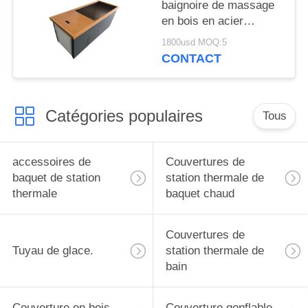
pièce
baignoire de massage
en bois en acier
inoxydable portable
1800usd MOQ:5
baignoire glacée pour
CONTACT
athlète baignoires à
remous froides
Catégories populaires
Tous
accessoires de
Couvertures de
baquet de station
station thermale de
thermale
baquet chaud
Couvertures de
Tuyau de glace.
station thermale de
bain
Couverture en bois
Couverture gonflable