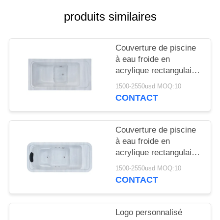
POLICY
produits similaires
Couverture de piscine
à eau froide en
acrylique rectangulaire
intérieure Tout en un
1500-2550usd MOQ:10
refroidisseur de bain de
CONTACT
glace à glace à
l'extérieur baignoire
isolée en une seule
Couverture de piscine
pièce
à eau froide en
acrylique rectangulaire
intérieure Tout en un
1500-2550usd MOQ:10
refroidisseur de bain de
CONTACT
glace à glace à
l'extérieur baignoire
isolée en une seule
Logo personnalisé