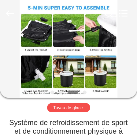
Copyright
©
2018
-
2025
Xleisure
Limited.
All
HOME
Rights
Reserved.
Developed
by
ECER
PRODUCTS
ABOUT
US
FACTORY
TOUR
Tuyau de glace.
Système de refroidissement de sport
QUALITY
et de conditionnement physique à