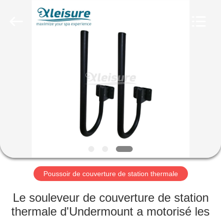
piscine
de
station
thermale
Fournisseur.
Copyright
©
2018
HOME
-
2025
Xleisure
Limited.
All
PRODUCTS
Rights
Reserved.
Developed
by
ECER
ABOUT
US
FACTORY
TOUR
Poussoir de couverture de station thermale
Le souleveur de couverture de station
QUALITY
thermale d'Undermount a motorisé les