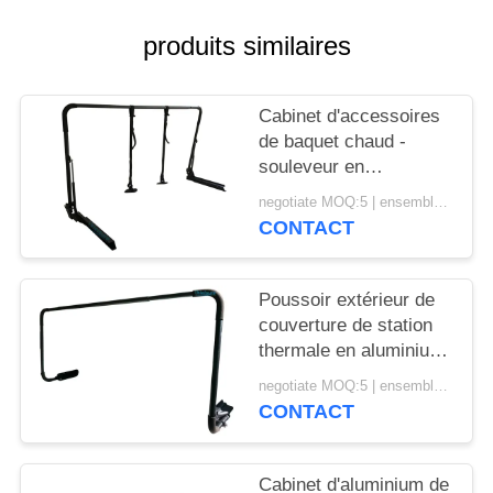
POLICY
produits similaires
Cabinet d'accessoires
de baquet chaud -
souleveur en
aluminium de
negotiate MOQ:5 | ensemble 100
couverture de style
CONTACT
d'installation de bâti
Poussoir extérieur de
couverture de station
thermale en aluminium
noir de couleur avec le
negotiate MOQ:5 | ensemble 100
revêtement de poudre
CONTACT
Cabinet d'aluminium de