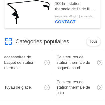
100% - station
thermale de l'aide III de
couverture
negotiate MOQ:5 | ensemble 100
d'installation de bâti et
CONTACT
ascenseur faciles de
couverture de baquet
chaud
Catégories populaires
Tous
accessoires de
Couvertures de
baquet de station
station thermale de
thermale
baquet chaud
Couvertures de
Tuyau de glace.
station thermale de
bain