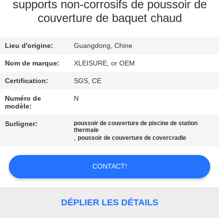
CONTROL
supports non-corrosifs de poussoir de
couverture de baquet chaud
CONTACT
Lieu d'origine:
Guangdong, Chine
US
Nom de marque:
XLEISURE, or OEM
REQUEST
Certification:
SGS, CE
A
Numéro de
N
modèle:
QUOTE
Surligner:
poussoir de couverture de piscine de station
thermale
,
poussoir de couverture de covercradle
PLAN
DU
CONTACT!
SITE
DÉPLIER LES DÉTAILS
PRIVACY