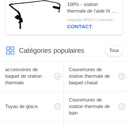
100% - station
thermale de l'aide III de
couverture
negotiate MOQ:5 | ensemble 100
d'installation de bâti et
CONTACT
ascenseur faciles de
couverture de baquet
chaud
Catégories populaires
Tous
accessoires de
Couvertures de
baquet de station
station thermale de
thermale
baquet chaud
Couvertures de
Tuyau de glace.
station thermale de
bain