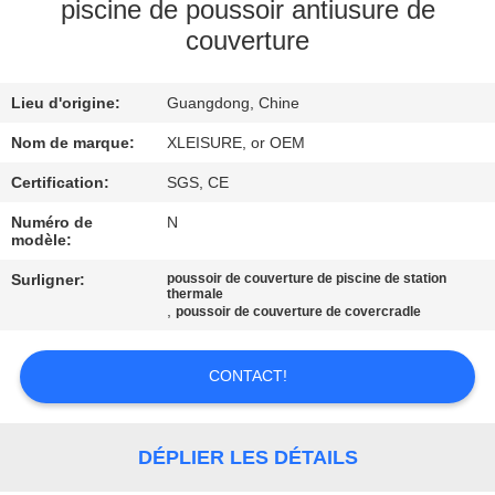
CONTROL
piscine de poussoir antiusure de
couverture
CONTACT
Lieu d'origine:
Guangdong, Chine
US
Nom de marque:
XLEISURE, or OEM
REQUEST
Certification:
SGS, CE
A
Numéro de
N
modèle:
QUOTE
Surligner:
poussoir de couverture de piscine de station
thermale
,
poussoir de couverture de covercradle
PLAN
DU
CONTACT!
SITE
DÉPLIER LES DÉTAILS
PRIVACY