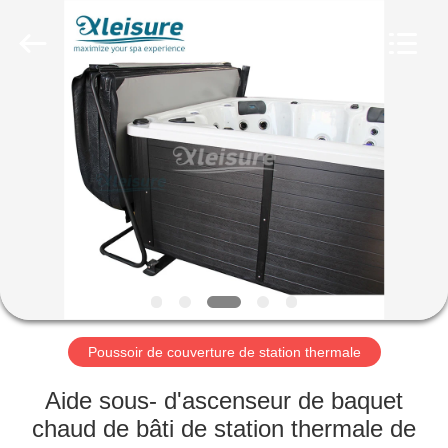
baquet
chaud
Fournisseur.
Copyright
©
2018
-
2025
HOME
Xleisure
Limited.
All
Rights
Reserved.
PRODUCTS
Developed
by
ECER
ABOUT
US
FACTORY
TOUR
Poussoir de couverture de station thermale
Aide sous- d'ascenseur de baquet
QUALITY
chaud de bâti de station thermale de