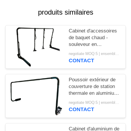
POLICY
produits similaires
Cabinet d'accessoires
de baquet chaud -
souleveur en
aluminium de
negotiate MOQ:5 | ensemble 100
couverture de style
CONTACT
d'installation de bâti
Poussoir extérieur de
couverture de station
thermale en aluminium
noir de couleur avec le
negotiate MOQ:5 | ensemble 100
revêtement de poudre
CONTACT
Cabinet d'aluminium de