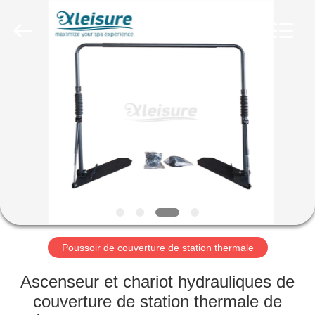
Xleisure
Limited.
All
Rights
Reserved.
Developed
by
ECER
APERÇU
PRODUITS
A
PROPOS
DE
NOUS
Poussoir de couverture de station thermale
VISITE
Ascenseur et chariot hydrauliques de
D'USINE
couverture de station thermale de