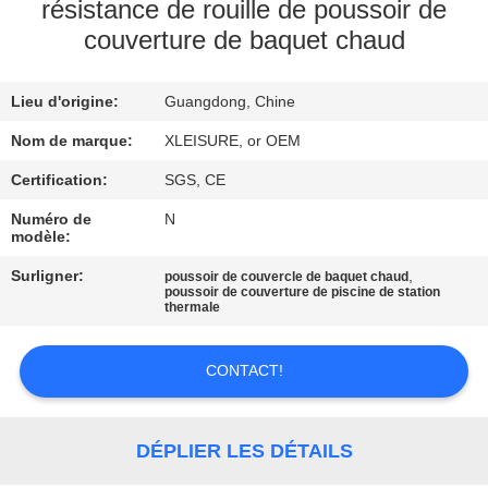
résistance de rouille de poussoir de
couverture de baquet chaud
CONTRÔLE
DE
Lieu d'origine:
Guangdong, Chine
LA
Nom de marque:
XLEISURE, or OEM
QUALITÉ
Certification:
SGS, CE
CONTACT
Numéro de
N
modèle:
Surligner:
,
poussoir de couvercle de baquet chaud
DEMANDE
poussoir de couverture de piscine de station
thermale
DE
SOUMISSION
CONTACT!
PLAN
DÉPLIER LES DÉTAILS
DU