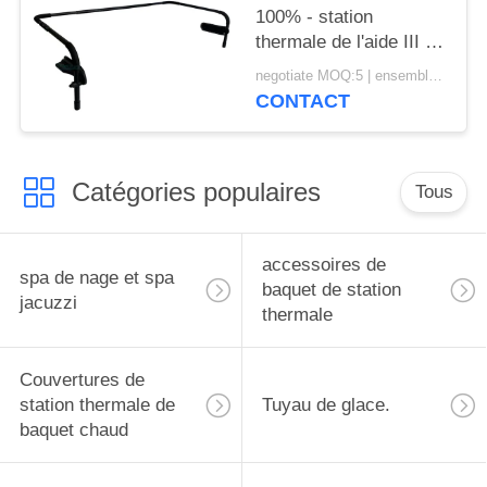
100% - station
thermale de l'aide III de
couverture
negotiate MOQ:5 | ensemble 100
d'installation de bâti et
CONTACT
ascenseur faciles de
couverture de baquet
chaud
Catégories populaires
Tous
accessoires de
spa de nage et spa
baquet de station
jacuzzi
thermale
Couvertures de
station thermale de
Tuyau de glace.
baquet chaud