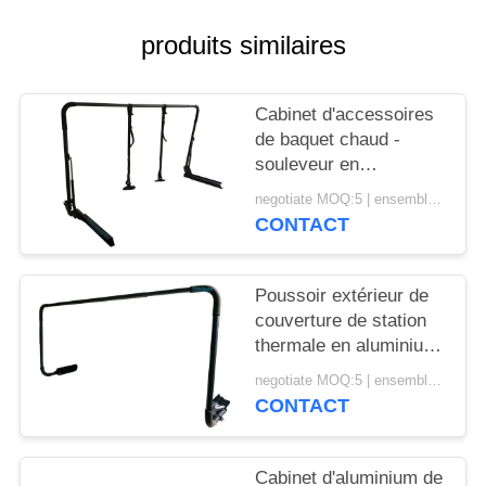
SITE
produits similaires
PRIVACY
POLICY
Cabinet d'accessoires
de baquet chaud -
souleveur en
aluminium de
negotiate MOQ:5 | ensemble 100
couverture de style
CONTACT
d'installation de bâti
Poussoir extérieur de
couverture de station
thermale en aluminium
noir de couleur avec le
negotiate MOQ:5 | ensemble 100
revêtement de poudre
CONTACT
Cabinet d'aluminium de