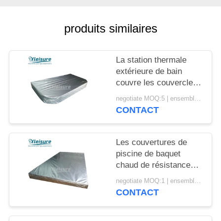
POLICY
produits similaires
La station thermale
extérieure de bain
couvre les couvercles
thermiques R élevé -
negotiate MOQ:5 | ensemble 100
valeur de baquet chaud
CONTACT
de rendement
énergétique
Les couvertures de
piscine de baquet
chaud de résistance
thermique ont
negotiate MOQ:1 | ensemble 100
augmenté le matériel
CONTACT
de Polystyreneabric