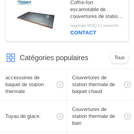
Coffre-fort
escamotable de
couvertures de station
thermale de bain de
negotiate MOQ:5 | ensemble 100
vinyle flottant la
CONTACT
couverture de baquet
chaud brun clair
Catégories populaires
Tous
accessoires de
Couvertures de
baquet de station
station thermale de
thermale
baquet chaud
Couvertures de
Tuyau de glace.
station thermale de
bain