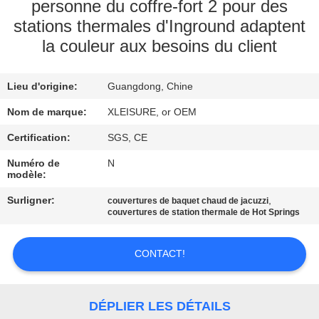
CONTROL
personne du coffre-fort 2 pour des
stations thermales d'Inground adaptent
la couleur aux besoins du client
CONTACT
US
Lieu d'origine:
Guangdong, Chine
Nom de marque:
XLEISURE, or OEM
REQUEST
A
Certification:
SGS, CE
QUOTE
Numéro de
N
modèle:
Surligner:
,
couvertures de baquet chaud de jacuzzi
PLAN
couvertures de station thermale de Hot Springs
DU
SITE
CONTACT!
PRIVACY
DÉPLIER LES DÉTAILS