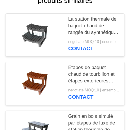
produits similaires
POLICY
La station thermale de
baquet chaud de
rangée du synthétique
2 fait un pas la couleur
negotiate MOQ:10 | ensemble 100
grise imperméable
CONTACT
600×550×370
millimètre
Étapes de baquet
chaud de tourbillon et
étapes extérieures
résistantes de station
negotiate MOQ:10 | ensemble 100
thermale d'accessoires
CONTACT
Grain en bois simulé
par étapes de luxe de
station thermale de