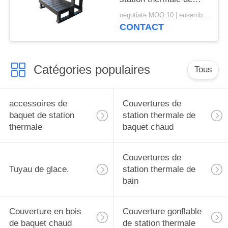
signature de rangée
negotiate MOQ:10 | ensemble 100
d'étapes 2 de station
CONTACT
thermale de baquet
chaud de massage
Catégories populaires
Tous
accessoires de
Couvertures de
baquet de station
station thermale de
thermale
baquet chaud
Couvertures de
Tuyau de glace.
station thermale de
bain
Couverture en bois
Couverture gonflable
de baquet chaud
de station thermale