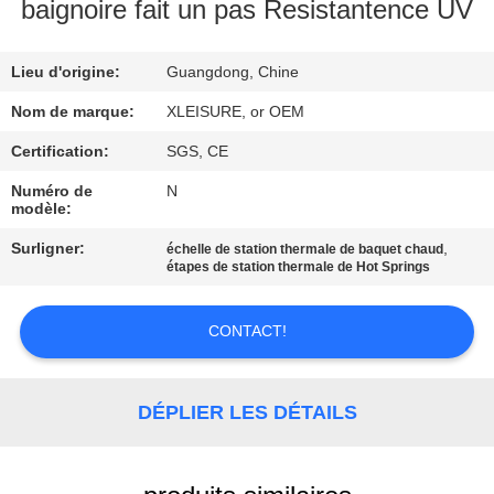
CONTROL
baignoire fait un pas Resistantence UV
CONTACT
Lieu d'origine:
Guangdong, Chine
US
Nom de marque:
XLEISURE, or OEM
Certification:
SGS, CE
REQUEST
Numéro de
N
modèle:
A
QUOTE
Surligner:
,
échelle de station thermale de baquet chaud
étapes de station thermale de Hot Springs
PLAN
CONTACT!
DU
SITE
DÉPLIER LES DÉTAILS
PRIVACY