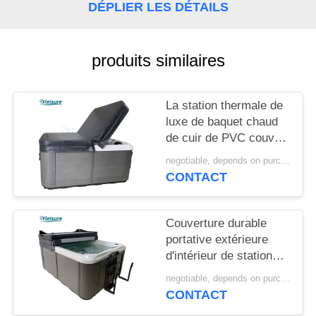
POLICY
DÉPLIER LES DÉTAILS
produits similaires
La station thermale de
luxe de baquet chaud
de cuir de PVC couvre
durable et le
negotiable, depends on purchase volume MOQ:10 | ensemble 100
spécialiste pour la
CONTACT
station thermale
acrylique
Couverture durable
portative extérieure
d'intérieur de station
thermale de vinyle de
negotiable, depends on purchase volume MOQ:10 | ensemble 100
couverture de piscine
CONTACT
de station thermale de