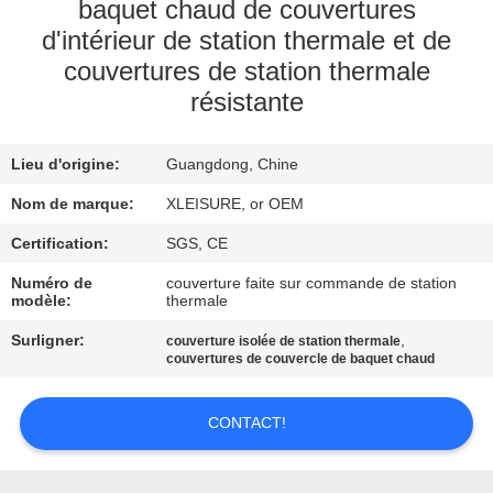
CONTROL
baquet chaud de couvertures
d'intérieur de station thermale et de
couvertures de station thermale
CONTACT
résistante
US
Lieu d'origine:
Guangdong, Chine
REQUEST
Nom de marque:
XLEISURE, or OEM
A
Certification:
SGS, CE
QUOTE
Numéro de
couverture faite sur commande de station
modèle:
thermale
PLAN
Surligner:
,
couverture isolée de station thermale
DU
couvertures de couvercle de baquet chaud
SITE
CONTACT!
PRIVACY