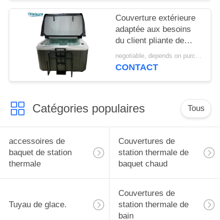
bain pour le baquet
chaud de bain libre
Couverture extérieure
pour le baquet
adaptée aux besoins
hydraulique de thérapie
du client pliante de
station thermale
negotiable, depends on purchase volume MOQ:10 | ensemble 100
d'ombre pour le baquet
CONTACT
chaud de Balboa en
charbon de bois
Catégories populaires
Tous
accessoires de
Couvertures de
baquet de station
station thermale de
thermale
baquet chaud
Couvertures de
Tuyau de glace.
station thermale de
bain