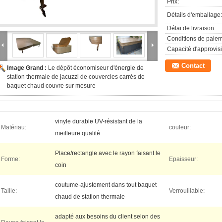
Prix:
Détails d'emballage:
Délai de livraison:
Conditions de paiem
Capacité d'approvis
Contact
Image Grand :
Le dépôt économiseur d'énergie de
station thermale de jacuzzi de couvercles carrés de
baquet chaud couvre sur mesure
vinyle durable UV-résistant de la
Matériau:
couleur:
meilleure qualité
Place/rectangle avec le rayon faisant le
Forme:
Epaisseur:
coin
coutume-ajustement dans tout baquet
Taille:
Verrouillable:
chaud de station thermale
adapté aux besoins du client selon des