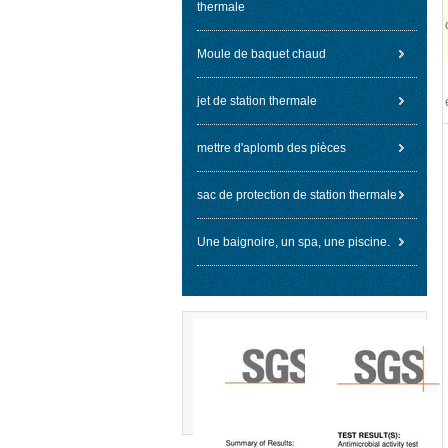
thermale
Moule de baquet chaud
jet de station thermale
mettre d'aplomb des pièces
sac de protection de station thermale
Une baignoire, un spa, une piscine.