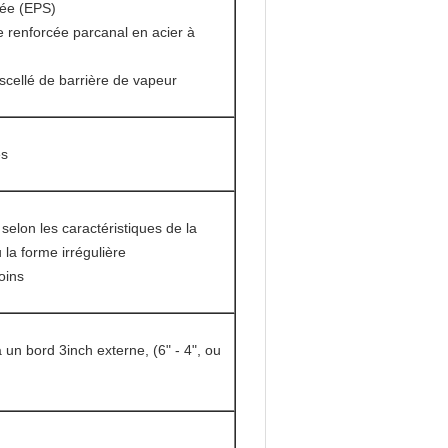
vée (EPS)
e renforcée parcanal en acier à
scellé de barrière de vapeur
es
elon les caractéristiques de la
 la forme irrégulière
oins
à un bord 3inch externe, (6" - 4", ou