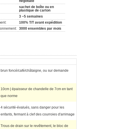
negotiate
sachet de boîte ou en
plastique de carton
3 ~5 semaines
ent:
100% T/T avant expédition
ionnement:
3000 ensembles par mois
brun foncé/café/châtaigne, ou sur demande
10cm | épaisseur de chandelle de 7cm en tant
que norme
4 sécurité-évalués, sans danger pour les
enfants, fermant à clef des courroies d'arrimage
Trous de drain sur le revêtement, le bloc de