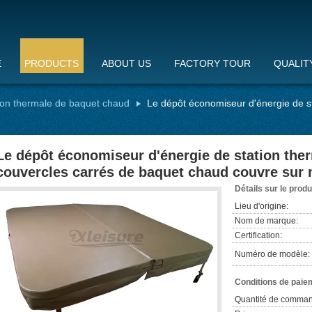
E
PRODUCTS
ABOUT US
FACTORY TOUR
QUALIT
ion thermale de baquet chaud
Le dépôt économiseur d'énergie de st
Le dépôt économiseur d'énergie de station ther
couvercles carrés de baquet chaud couvre sur
Détails sur le produ
Lieu d'origine:
Nom de marque:
Certification:
Numéro de modèle:
Conditions de paiem
Quantité de comman