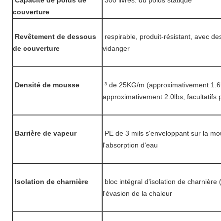
Capacité de poids de
300 livres. du poids statique
couverture
Revêtement de dessous
respirable, produit-résistant, avec de
de couverture
vidanger
Densité de mousse
³ de 25KG/m (approximativement 1.6l
approximativement 2.0lbs, facultatifs 
Barrière de vapeur
PE de 3 mils s'enveloppant sur la mo
l'absorption d'eau
Isolation de charnière
bloc intégral d'isolation de charnièr
l'évasion de la chaleur