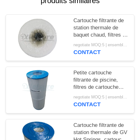
produits similaires
POLICY
Cartouche filtrante de
station thermale de
baquet chaud, filtres de
cartouche pour le bas
negotiate MOQ:5 | ensemble 100
entretien Filbur FC-
CONTACT
2392 de stations
thermales
Petite cartouche
filtrante de piscine,
filtres de cartouche
pour le bas entretien de
negotiate MOQ:5 | ensemble 100
stations thermales
CONTACT
Cartouche filtrante de
station thermale de GV
Hot Springs, cartouche