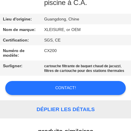
CONTROL
piscine à C.A.
CONTACT
Lieu d'origine:
Guangdong, Chine
US
Nom de marque:
XLEISURE, or OEM
Certification:
SGS, CE
REQUEST
Numéro de
CX200
modèle:
A
QUOTE
Surligner:
,
cartouche filtrante de baquet chaud de jacuzzi
filtres de cartouche pour des stations thermales
PLAN
CONTACT!
DU
SITE
DÉPLIER LES DÉTAILS
PRIVACY