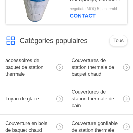
filtrante d'eau Unicel C-
negotiate MOQ:5 | ensemble 100
6430
CONTACT
Catégories populaires
Tous
accessoires de
Couvertures de
baquet de station
station thermale de
thermale
baquet chaud
Couvertures de
Tuyau de glace.
station thermale de
bain
Couverture en bois
Couverture gonflable
de baquet chaud
de station thermale