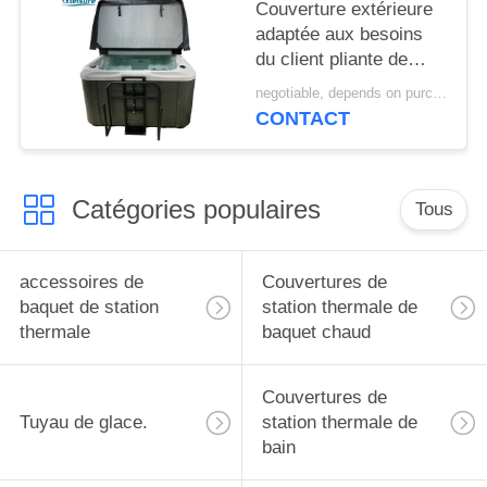
chaud de bain libre
Couverture extérieure
pour le baquet
adaptée aux besoins
hydraulique de thérapie
du client pliante de
station thermale
negotiable, depends on purchase volume MOQ:10 | ensemble 100
d'ombre pour le baquet
CONTACT
chaud de Balboa en
charbon de bois
Catégories populaires
Tous
accessoires de
Couvertures de
baquet de station
station thermale de
thermale
baquet chaud
Couvertures de
Tuyau de glace.
station thermale de
bain