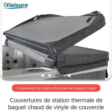
baquet
chaud
Fournisseur.
Copyright
©
2018
-
2025
HOME
Xleisure
Limited.
All
Rights
Reserved.
PRODUCTS
Developed
by
ECER
ABOUT
US
FACTORY
TOUR
Couvertures de station thermale de baquet chaud
Couvertures de station thermale de
QUALITY
baquet chaud de vinyle de couvercle