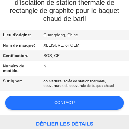
CONTROL
d'isolation de station thermale de
rectangle de graphite pour le baquet
chaud de baril
CONTACT
US
Lieu d'origine:
Guangdong, Chine
Nom de marque:
XLEISURE, or OEM
REQUEST
A
Certification:
SGS, CE
QUOTE
Numéro de
N
modèle:
Surligner:
,
couverture isolée de station thermale
PLAN
couvertures de couvercle de baquet chaud
DU
SITE
CONTACT!
PRIVACY
DÉPLIER LES DÉTAILS