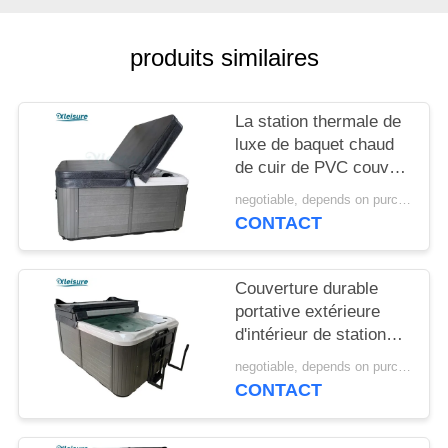
POLICY
produits similaires
La station thermale de
luxe de baquet chaud
de cuir de PVC couvre
durable et le
negotiable, depends on purchase volume MOQ:10 | ensemble 100
spécialiste pour la
CONTACT
station thermale
acrylique
Couverture durable
portative extérieure
d'intérieur de station
thermale de vinyle de
negotiable, depends on purchase volume MOQ:10 | ensemble 100
couverture de piscine
CONTACT
de station thermale de
bain pour le baquet