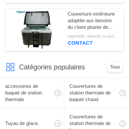
bain pour le baquet
chaud de bain libre
Couverture extérieure
pour le baquet
adaptée aux besoins
hydraulique de thérapie
du client pliante de
station thermale
negotiable, depends on purchase volume MOQ:10 | ensemble 100
d'ombre pour le baquet
CONTACT
chaud de Balboa en
charbon de bois
Catégories populaires
Tous
accessoires de
Couvertures de
baquet de station
station thermale de
thermale
baquet chaud
Couvertures de
Tuyau de glace.
station thermale de