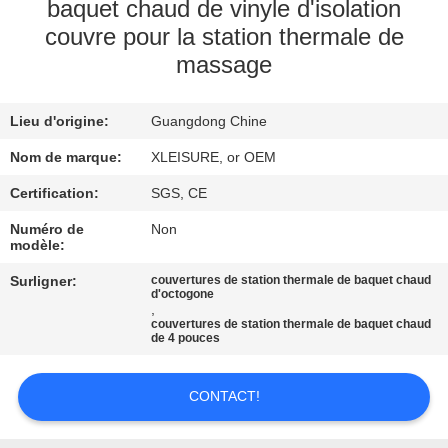
CONTROL
baquet chaud de vinyle d'isolation
couvre pour la station thermale de
massage
CONTACT
US
Lieu d'origine:
Guangdong Chine
Nom de marque:
XLEISURE, or OEM
REQUEST
A
Certification:
SGS, CE
QUOTE
Numéro de
Non
modèle:
Surligner:
couvertures de station thermale de baquet chaud
PLAN
d'octogone
,
DU
couvertures de station thermale de baquet chaud
de 4 pouces
SITE
CONTACT!
PRIVACY