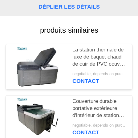
POLICY
DÉPLIER LES DÉTAILS
produits similaires
La station thermale de
luxe de baquet chaud
de cuir de PVC couvre
durable et le
negotiable, depends on purchase volume MOQ:10 | ensemble 100
spécialiste pour la
CONTACT
station thermale
acrylique
Couverture durable
portative extérieure
d'intérieur de station
thermale de vinyle de
negotiable, depends on purchase volume MOQ:10 | ensemble 100
couverture de piscine
CONTACT
de station thermale de