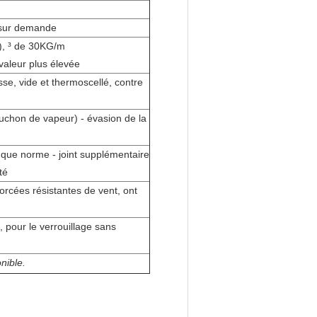
s sur demande
), ³ de 30KG/m
valeur plus élevée
se, vide et thermoscellé, contre
bouchon de vapeur) - évasion de la
que norme - joint supplémentaire
té
rcées résistantes de vent, ont
 pour le verrouillage sans
nible.