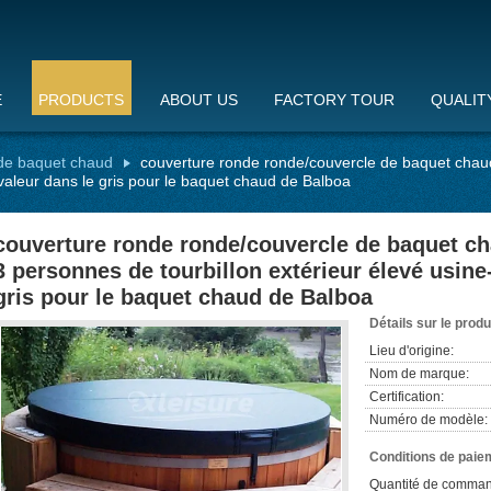
E
PRODUCTS
ABOUT US
FACTORY TOUR
QUALIT
 de baquet chaud
couverture ronde ronde/couvercle de baquet chau
R-valeur dans le gris pour le baquet chaud de Balboa
couverture ronde ronde/couvercle de baquet ch
3 personnes de tourbillon extérieur élevé usine
gris pour le baquet chaud de Balboa
Détails sur le produ
Lieu d'origine:
Nom de marque:
Certification:
Numéro de modèle:
Conditions de paiem
Quantité de comman