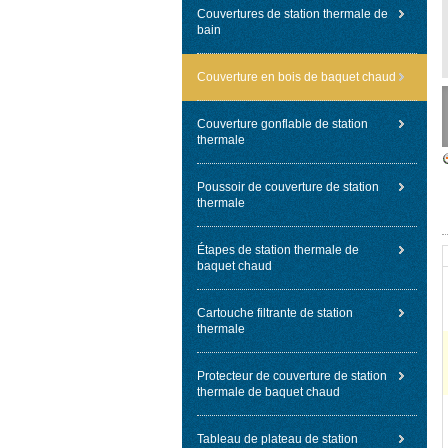
Couvertures de station thermale de
bain
Couverture en bois de baquet chaud
Couverture gonflable de station
thermale
Poussoir de couverture de station
thermale
Étapes de station thermale de
baquet chaud
Cartouche filtrante de station
thermale
Protecteur de couverture de station
thermale de baquet chaud
Tableau de plateau de station