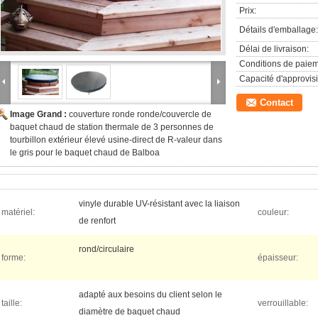
Prix:
Détails d'emballage:
Délai de livraison:
Conditions de paiem
Capacité d'approvis
Contact
Image Grand :
couverture ronde ronde/couvercle de
baquet chaud de station thermale de 3 personnes de
tourbillon extérieur élevé usine-direct de R-valeur dans
le gris pour le baquet chaud de Balboa
vinyle durable UV-résistant avec la liaison
matériel:
couleur:
de renfort
rond/circulaire
forme:
épaisseur:
adapté aux besoins du client selon le
taille:
verrouillable:
diamètre de baquet chaud