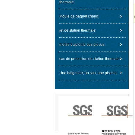
thermale
Moule de baquet chaud
jet de station thermale
mettre d'aplomb des pièces
sac de protection de station thermale
Une baignoire, un spa, une piscine.