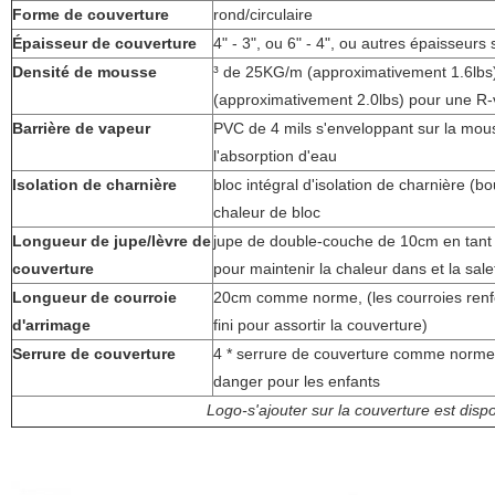
Forme de couverture
rond/circulaire
Épaisseur de couverture
4" - 3", ou 6" - 4", ou autres épaisseur
Densité de mousse
³ de 25KG/m (approximativement 1.6lbs
(approximativement 2.0lbs) pour une R-
Barrière de vapeur
PVC de 4 mils s'enveloppant sur la mous
l'absorption d'eau
Isolation de charnière
bloc intégral d'isolation de charnière (
chaleur de bloc
Longueur de jupe/lèvre de
jupe de double-couche de 10cm en tant 
couverture
pour maintenir la chaleur dans et la sale
Longueur de courroie
20cm comme norme, (les courroies renfo
d'arrimage
fini pour assortir la couverture)
Serrure de couverture
4 * serrure de couverture comme norme,
danger pour les enfants
Logo-s'ajouter sur la couverture est dispo