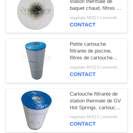
station thermale de
SITE
baquet chaud, filtres de
cartouche pour le bas
negotiate MOQ:5 | ensemble 100
PRIVACY
entretien Filbur FC-
CONTACT
2392 de stations
POLICY
thermales
Petite cartouche
filtrante de piscine,
filtres de cartouche
pour le bas entretien de
negotiate MOQ:5 | ensemble 100
stations thermales
CONTACT
Cartouche filtrante de
station thermale de GV
Hot Springs, cartouche
filtrante d'eau Unicel C-
negotiate MOQ:5 | ensemble 100
6430
CONTACT