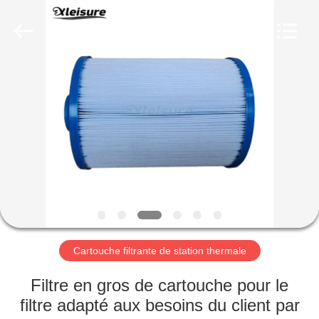
2026
Xleisure
Limited.
All
Rights
Reserved.
Developed
by
APERÇU
ECER
PRODUITS
A
PROPOS
DE
NOUS
Cartouche filtrante de station thermale
VISITE
Filtre en gros de cartouche pour le
D'USINE
filtre adapté aux besoins du client par