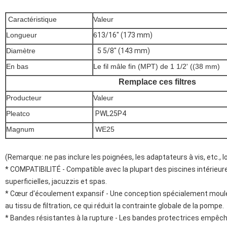
Caractéristique
Valeur
Longueur
6
13/16" (173 mm)
Diamètre
5 5/8" (143 mm)
En bas
Le fil mâle fin (MPT) de 1 1/2' ((38 mm)
Remplace ces filtres
Producteur
Valeur
Pleatco
PWL25P4
Magnum
WE25
(Remarque: ne pas inclure les poignées, les adaptateurs à vis, etc., l
* COMPATIBILITÉ - Compatible avec la plupart des piscines intérieure
superficielles, jacuzzis et spas.
* Cœur d'écoulement expansif - Une conception spécialement moulée
au tissu de filtration, ce qui réduit la contrainte globale de la pompe.
* Bandes résistantes à la rupture - Les bandes protectrices empêch