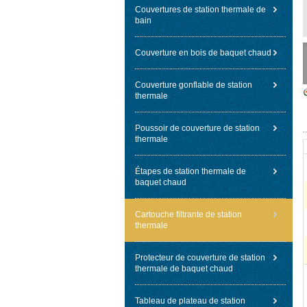
Couvertures de station thermale de
bain
Couverture en bois de baquet chaud
Couverture gonflable de station
thermale
Poussoir de couverture de station
thermale
Étapes de station thermale de
baquet chaud
Cartouche filtrante de station
thermale
Protecteur de couverture de station
thermale de baquet chaud
Tableau de plateau de station