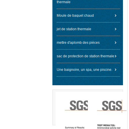
thermale
Moule de baquet chaud
jet de station thermale
mettre d'aplomb des pièces
sac de protection de station thermale
Une baignoire, un spa, une piscine.