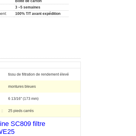
Boîte de carton
3 ~5 semaines
ent:
100% T/T avant expédition
tissu de filtration de rendement élevé
montures bleues
6 13/16" (173 mm)
 ::
25 pieds carrés
ine SC809 filtre
 WE25