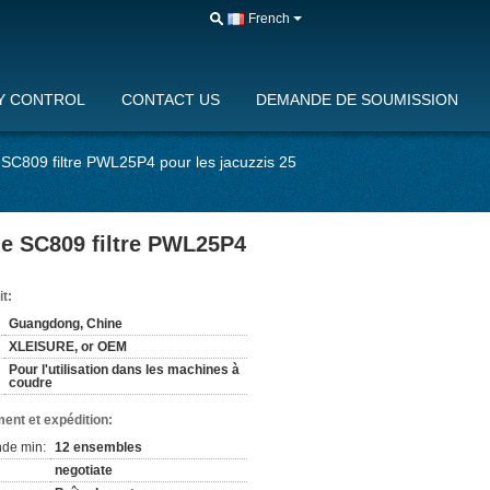
French
Y CONTROL
CONTACT US
DEMANDE DE SOUMISSION
e SC809 filtre PWL25P4 pour les jacuzzis 25
ine SC809 filtre PWL25P4
it:
Guangdong, Chine
XLEISURE, or OEM
Pour l'utilisation dans les machines à
coudre
ent et expédition:
de min:
12 ensembles
negotiate