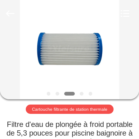
chaud
de
jacuzzi
Fournisseur.
Copyright
©
2018
-
HOME
2025
Xleisure
Limited.
All
Rights
PRODUCTS
Reserved.
Developed
by
ECER
ABOUT
US
FACTORY
TOUR
Cartouche filtrante de station thermale
Filtre d'eau de plongée à froid portable
QUALITY
de 5,3 pouces pour piscine baignoire à