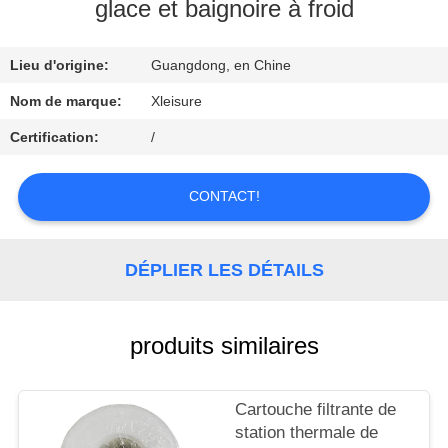
CONTROL
glace et baignoire à froid
CONTACT
Lieu d'origine:
Guangdong, en Chine
US
Nom de marque:
Xleisure
Certification:
/
REQUEST
A
CONTACT!
QUOTE
DÉPLIER LES DÉTAILS
PLAN
DU
produits similaires
SITE
Cartouche filtrante de
PRIVACY
station thermale de