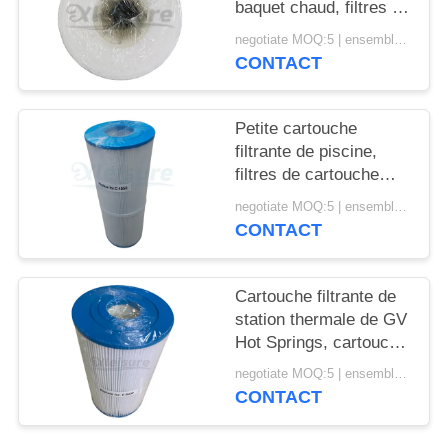
POLICY
baquet chaud, filtres de
cartouche pour le bas
negotiate MOQ:5 | ensemble 100
entretien Filbur FC-
CONTACT
2392 de stations
thermales
Petite cartouche
filtrante de piscine,
filtres de cartouche
pour le bas entretien de
negotiate MOQ:5 | ensemble 100
stations thermales
CONTACT
Cartouche filtrante de
station thermale de GV
Hot Springs, cartouche
filtrante d'eau Unicel C-
negotiate MOQ:5 | ensemble 100
6430
CONTACT