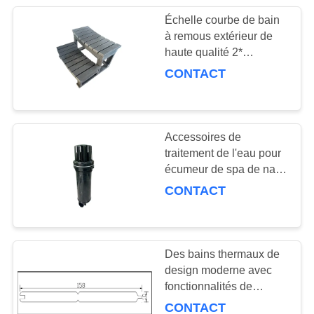
Échelle courbe de bain
à remous extérieur de
haute qualité 2*
accessoires de spa avec
CONTACT
design européen pour
n'importe quel spa
Accessoires de
traitement de l'eau pour
écumeur de spa de nage
en ABS Xleisure,
CONTACT
monobloc, 20-50L pour
filtre de piscine
Des bains thermaux de
design moderne avec
fonctionnalités de
massage Armoires de
CONTACT