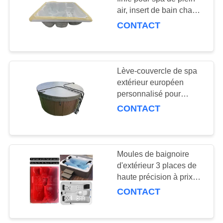
SITE
air, insert de bain chaud
au feu de bois avec
CONTACT
renfort FRP, coque de
PRIVACY
bain à remous extérieur
POLICY
Lève-couvercle de spa
extérieur européen
personnalisé pour
baignoire ronde avec
CONTACT
vérin à gaz - Durable et
ergonomique
Moules de baignoire
d'extérieur 3 places de
haute précision à prix
réduit - Vente en gros
CONTACT
directe d'usine avec
livraison rapide