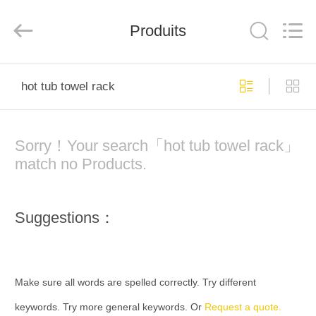
Xleisure
Limited.
All
Produits
Rights
Reserved.
Developed
by
ECER
APERÇU
hot tub towel rack
PRODUITS
Sorry！Your search「hot tub towel rack」
A
match no Products.
PROPOS
DE
Suggestions：
NOUS
VISITE
Make sure all words are spelled correctly. Try different
D'USINE
keywords. Try more general keywords. Or
Request a quote.