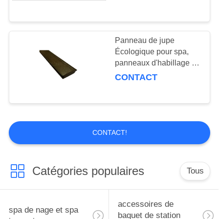
salle de bain sans
entretien Panneau de
jupe pour piscines
extérieures
Panneau de jupe
Écologique pour spa,
panneaux d'habillage de
spa en PS, plinthes
CONTACT
personnalisées au
design moderne avec
matériau plastique sans
entretien
CONTACT!
Catégories populaires
Tous
accessoires de
spa de nage et spa
baquet de station