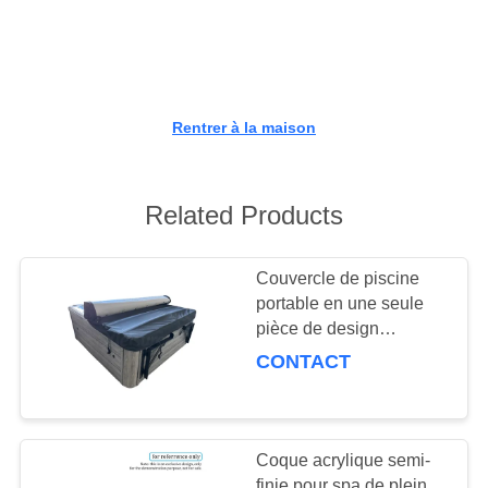
CONTRÔLE
DE
LA
Rentrer à la maison
QUALITÉ
Related Products
CONTACT
Couvercle de piscine
DEMANDE
portable en une seule
DE
pièce de design
SOUMISSION
couvercle de piscine en
CONTACT
tissu Oxford écologique
PLAN
DU
Coque acrylique semi-
finie pour spa de plein