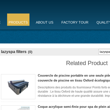
E
PRODUCTS
ABOUT US
FACTORY TOUR
QUALIT
lazyspa filters
(0)
Related Product
Couvercle de piscine portable en une seule piè
couvercle de piscine en tissu Oxford écologiqu
Descriptions des produits du fournisseur Points forts 
durable : Le tissu Oxford de haute qualité assure une 
résistance à la déchirure et une grande durabilité. Im
Bloque ...
Lire la suite
Coque acrylique semi-finie pour spa de plein air