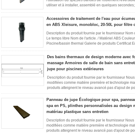
l'utilisation du spa,des bandes de roulement réversibl
utiliser et à installer, assemblé en quelques secondes;
...
Lire la suite
Accessoires de traitement de l'eau pour écume
en ABS Xleisure, monobloc, 20-50L pour filtre 
Description du produit fournie par le fournisseur N
Le temps libre Nom de l'article. / Matériel ABS Couleu
Piscine/bassin thermal Galerie de produits Certificat 
Questions fréquentes ...
Lire la suite
Des bains thermaux de design moderne avec fo
massage Armoires de salle de bain sans entre
jupe pour piscines extérieures
Description du produit fournie par le fournisseur Nous
modifiées comme matière première et technologie mat
produits atteignent le niveau avancé.pas d'ajout de po
le ...
Lire la suite
Panneau de jupe Écologique pour spa, panneau
spa en PS, plinthes personnalisées au design
matériau plastique sans entretien
Description du produit fournie par le fournisseur Nous 
modifiées comme matière première et technologie matu
produits atteignent le niveau avancé.pas d'ajout de po