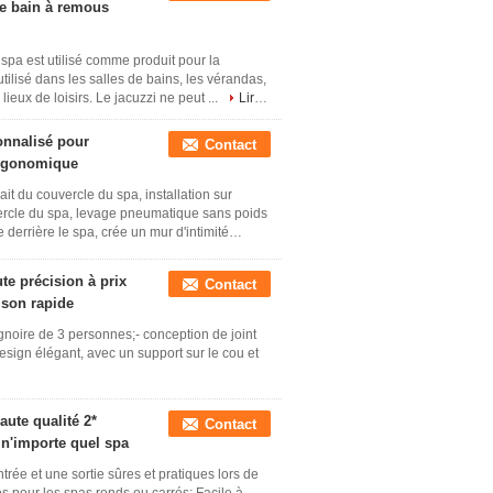
de bain à remous
e spa est utilisé comme produit pour la
 utilisé dans les salles de bains, les vérandas,
 lieux de loisirs. Le jacuzzi ne peut ...
Lire
onnalisé pour
Contact
 ergonomique
rait du couvercle du spa, installation sur
ercle du spa, levage pneumatique sans poids
derrière le spa, crée un mur d'intimité
te précision à prix
Contact
aison rapide
gnoire de 3 personnes;- conception de joint
esign élégant, avec un support sur le cou et
aute qualité 2*
Contact
n'importe quel spa
trée et une sortie sûres et pratiques lors de