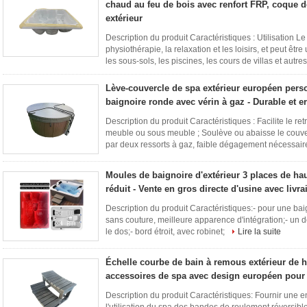
chaud au feu de bois avec renfort FRP, coque 
extérieur
Description du produit Caractéristiques : Utilisation L
physiothérapie, la relaxation et les loisirs, et peut être
les sous-sols, les piscines, les cours de villas et autres
la suite
Lève-couvercle de spa extérieur européen pers
baignoire ronde avec vérin à gaz - Durable et
Description du produit Caractéristiques : Facilite le ret
meuble ou sous meuble ; Soulève ou abaisse le couv
par deux ressorts à gaz, faible dégagement nécessaire 
lorsque le ...
Lire la suite
Moules de baignoire d'extérieur 3 places de hau
réduit - Vente en gros directe d'usine avec livr
Description du produit Caractéristiques:- pour une bai
sans couture, meilleure apparence d'intégration;- un d
le dos;- bord étroit, avec robinet;
Lire la suite
Échelle courbe de bain à remous extérieur de h
accessoires de spa avec design européen pour 
Description du produit Caractéristiques: Fournir une en