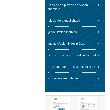
Tableau de plateau de station
thermale
Moule de baquet chaud
jet de station thermale
mettre d'aplomb des pièces
sac de protection de station thermale
Une baignoire, un spa, une piscine.
couverture enroulable