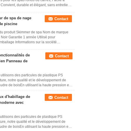
es pour les spas ronds ou carrés; Facile à
 Convient, durable et élégant, sans entretien;
ur de spa de nage
Contact
de piscine
om du produit Skimmer de spa Nom de marque
r Noir Garantie 1 année Utilisé pour
Emballage Informations sur la société
nctionnalités de
Contact
tien Panneau de
 utilisons des particules de plastique PS
ure, notre qualité et le développement de
udre de boisEn utilisant la haute pression et
x d'habillage de
Contact
 moderne avec
utilisons des particules de plastique PS
re, notre qualité et le développement de
udre de boisEn utilisant la haute pression et