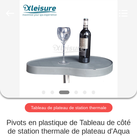
de
baquet
chaud
Fournisseur.
Copyright
©
2018
-
HOME
2025
Xleisure
Limited.
All
Rights
PRODUCTS
Reserved.
Developed
by
ECER
ABOUT
US
FACTORY
TOUR
Tableau de plateau de station thermale
Pivots en plastique de Tableau de côté
QUALITY
de station thermale de plateau d'Aqua