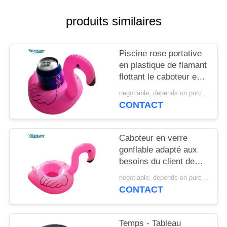
POLICY
produits similaires
Piscine rose portative
en plastique de flamant
flottant le caboteur en
verre gonflable fait sur
negotiable, depends on purchase volume MOQ:120 pcs
commande de
CONTACT
boissons de flotteur de
support
Caboteur en verre
gonflable adapté aux
besoins du client de
boissons de flotteur de
negotiable, depends on purchase volume MOQ:120 pcs
support de support de
CONTACT
tasse de boissons de
flamant de station
thermale de natation de
Temps - Tableau