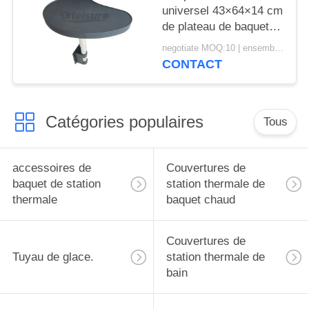
piscine de station
universel 43×64×14 cm
thermale
de plateau de baquet
chaud de station
negotiate MOQ:10 | ensemble 100
thermale de Tableau
CONTACT
résistant de plateau
Catégories populaires
Tous
accessoires de
Couvertures de
baquet de station
station thermale de
thermale
baquet chaud
Couvertures de
Tuyau de glace.
station thermale de
bain