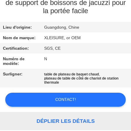
CONTROL
de support de boissons de jacuzzi pour
la portée facile
CONTACT
Lieu d'origine:
Guangdong, Chine
US
Nom de marque:
XLEISURE, or OEM
REQUEST
Certification:
SGS, CE
A
Numéro de
N
modèle:
QUOTE
Surligner:
,
table de plateau de baquet chaud
plateau de table de côté de chariot de station
thermale
PLAN
DU
CONTACT!
SITE
DÉPLIER LES DÉTAILS
PRIVACY