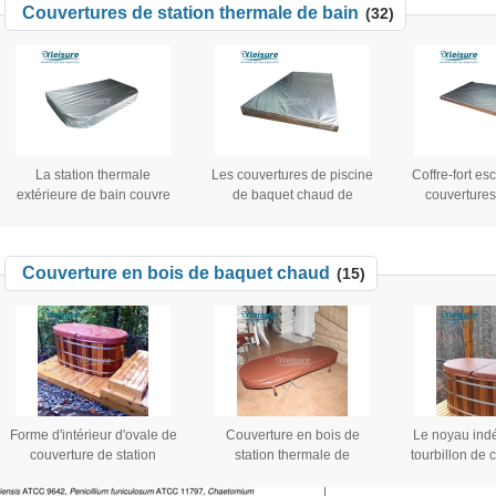
Couvertures de station thermale de bain
(32)
l'extérieur baignoire isolée
l'extérieur baignoire isolée
remous 
en une seule pièce
en une seule pièce
La station thermale
Les couvertures de piscine
Coffre-fort e
extérieure de bain couvre
de baquet chaud de
couvertures
les couvercles thermiques R
résistance thermique ont
thermale de b
élevé - valeur de baquet
augmenté le matériel de
flottant la c
chaud de rendement
Polystyreneabric
baquet chaud
Couverture en bois de baquet chaud
(15)
énergétique
Forme d'intérieur d'ovale de
Couverture en bois de
Le noyau ind
couverture de station
station thermale de
tourbillon de 
thermale de baquet chaud
rendement énergétique de
bois extérieu
d'isolation de couverture en
couverture de baquet chaud
chaud co