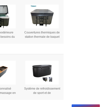
extérieure
Couvertures thermiques de
 besoins du
station thermale de baquet
e de station
chaud de vinyle de
mbre pour le
couvercle de charbon de
de Balboa en
bois avec souplesse fait sur
de bois
commande de rectangle
pour le baquet chaud de
Balboa pour la station
thermale de famille
onnalisé
Système de refroidissement
 massage en
de sport et de
r inoxydable
conditionnement physique à
noire glacée
l'extérieur pour usage
baignoires à
domestique PVC gonflable