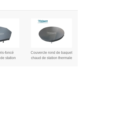
 de baquet
thermale de vinyle pour la
ud
baignoire en bois de baquet
chaud
ris-foncé
Couvercle rond de baquet
de station
chaud de station thermale
ouverture de
de couverture de noir
gonflable
gonflable paresseux fait sur
lable durable
commande d'isolation
t chaud