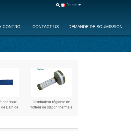
French
Y CONTROL
CONTACT US
DEMANDE DE SOUMISSION
sé par doux
Distributeur réglable de
 de Bath de
flotteur de station thermale
ale de forme
de traitement de l'eau de
r T pour la
piscine de décapants
ermale de
d'équipement automatique
la promotion
de piscine