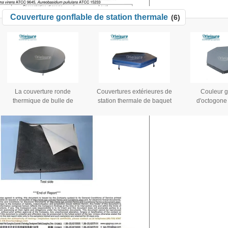
bois de baquet chaud de 2
de Hot Springs de
couvertures
Couverture gonflable de station thermale
(6)
personnes
résistance à l'abrasion
cha
La couverture ronde
Couvertures extérieures de
Couleur g
thermique de bulle de
station thermale de baquet
d'octogone 
station thermale de
chaud d'octogone de
thermale de c
couverture gonflable
rendement énergétique
couvercle 
portative de station thermale
gonflable de couverture
thermique gonf
adaptent la taille aux
de baque
besoins du client