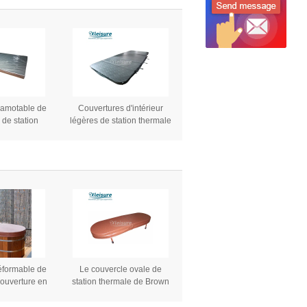
froides
refroidisseur d'eau de bain
à glace glace rapide
baignoire à plongée froide
pour filtre à eau
scamotable de
Couvertures d'intérieur
 de station
légères de station thermale
ain de vinyle
de tourbillon avec la serrure
ouverture de
principale épaisseur de 4
 brun clair
pouces
éformable de
Le couvercle ovale de
couverture en
station thermale de Brown
re de baquet
couvre des couvertures de
uvre des
baquet chaud et de station