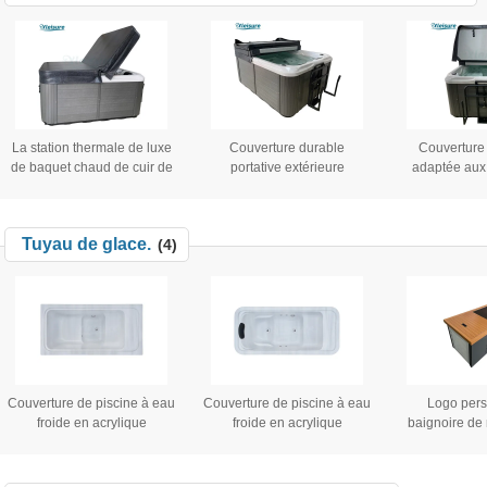
extérieures dans kaki foncé
thermale extérieure ou
d'intérieur
La station thermale de luxe
Couverture durable
Couverture 
de baquet chaud de cuir de
portative extérieure
adaptée aux
PVC couvre durable et le
d'intérieur de station
client pliant
spécialiste pour la station
thermale de vinyle de
thermale d'o
thermale acrylique
couverture de piscine de
baquet chaud 
Tuyau de glace.
(4)
station thermale de bain
charbon 
pour le baquet chaud de
bain libre pour le baquet
hydraulique de thérapie
Couverture de piscine à eau
Couverture de piscine à eau
Logo pers
froide en acrylique
froide en acrylique
baignoire de
rectangulaire intérieure Tout
rectangulaire intérieure Tout
bois en acie
en un refroidisseur de bain
en un refroidisseur de bain
portable baig
de glace à glace à
de glace à glace à
pour athlète 