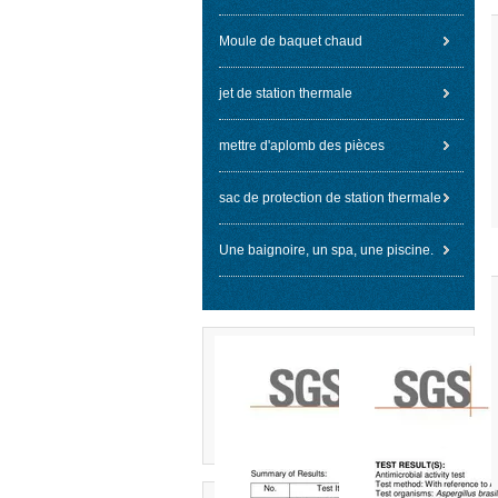
Moule de baquet chaud
jet de station thermale
mettre d'aplomb des pièces
sac de protection de station thermale
Une baignoire, un spa, une piscine.