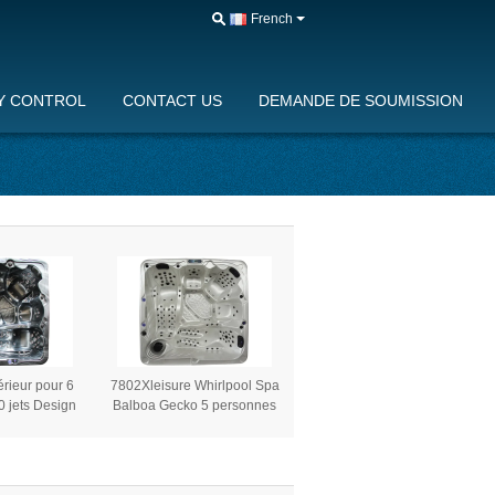
French
Y CONTROL
CONTACT US
DEMANDE DE SOUMISSION
rieur pour 6
7802Xleisure Whirlpool Spa
 jets Design
Balboa Gecko 5 personnes
ation carrée
bain à remous extérieur en
uzzi Massage
fibre de verre acrylique
stème de
carré Design européen
ande