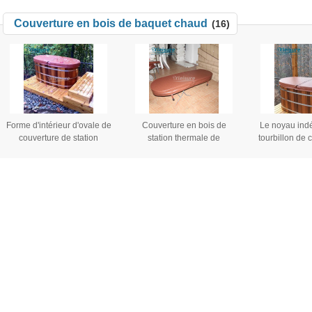
chaud de rendement
Polystyreneabric
baquet chaud
Couverture en bois de baquet chaud
(16)
énergétique
Forme d'intérieur d'ovale de
Couverture en bois de
Le noyau ind
couverture de station
station thermale de
tourbillon de 
thermale de baquet chaud
rendement énergétique de
bois extérieu
d'isolation de couverture en
couverture de baquet chaud
chaud co
bois de baquet chaud de 2
de Hot Springs de
couvertures
personnes
résistance à l'abrasion
cha