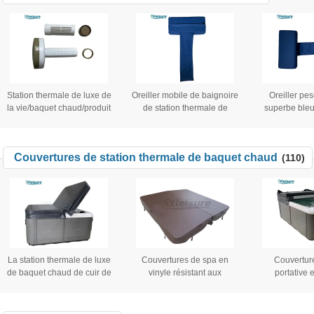
Station thermale de luxe de
Oreiller mobile de baignoire
Oreiller pe
la vie/baquet chaud/produit
de station thermale de
superbe bleu
chimique de piscine, chlore,
station thermale de baquet
station therm
distributeur de flottement de
de vinyle confortable mou
de la couleu
Tablette de brome pour les
d'accessoires pour le
station th
Couvertures de station thermale de baquet chaud
(110)
stations thermales
baquet chaud de station
massage pour 
extérieures dans kaki foncé
thermale extérieure ou
d'intérieur
La station thermale de luxe
Couvertures de spa en
Couvertur
de baquet chaud de cuir de
vinyle résistant aux
portative 
PVC couvre durable et le
intempéries pour piscines
d'intérieur
spécialiste pour la station
chaudes résidentielles
thermale de
thermale acrylique
couverture d