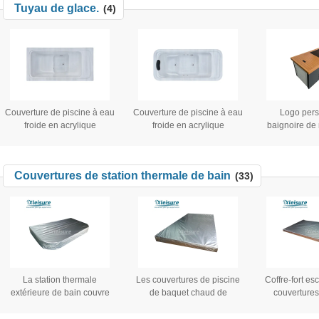
Tuyau de glace.
(4)
station ther
pour le baqu
bain libre po
hydraulique 
Couverture de piscine à eau
Couverture de piscine à eau
Logo pers
froide en acrylique
froide en acrylique
baignoire de
rectangulaire intérieure Tout
rectangulaire intérieure Tout
bois en acie
en un refroidisseur de bain
en un refroidisseur de bain
portable baig
de glace à glace à
de glace à glace à
pour athlète 
Couvertures de station thermale de bain
(33)
l'extérieur baignoire isolée
l'extérieur baignoire isolée
remous 
en une seule pièce
en une seule pièce
La station thermale
Les couvertures de piscine
Coffre-fort e
extérieure de bain couvre
de baquet chaud de
couvertures
les couvercles thermiques R
résistance thermique ont
thermale de b
élevé - valeur de baquet
augmenté le matériel de
flottant la c