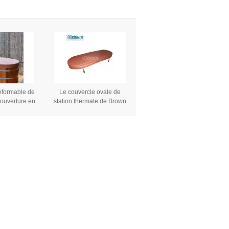
 brun clair
pouces
éformable de
Le couvercle ovale de
couverture en
station thermale de Brown
re de baquet
couvre des couvertures de
uvre des
baquet chaud et de station
 de baquet
thermale de vinyle pour la
ud
baignoire en bois de baquet
chaud