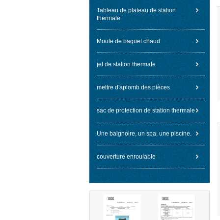
Tableau de plateau de station
thermale
Moule de baquet chaud
jet de station thermale
mettre d'aplomb des pièces
sac de protection de station thermale
Une baignoire, un spa, une piscine.
couverture enroulable