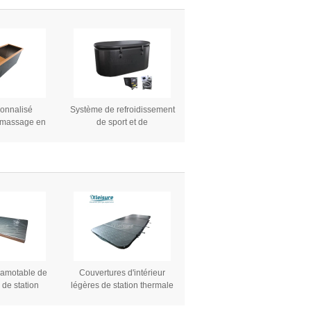
male de bain
charbon de bois
et chaud de
ur le baquet
de thérapie
onnalisé
Système de refroidissement
 massage en
de sport et de
r inoxydable
conditionnement physique à
noire glacée
l'extérieur pour usage
baignoires à
domestique PVC gonflable
froides
refroidisseur d'eau de bain
à glace glace rapide
baignoire à plongée froide
pour filtre à eau
scamotable de
Couvertures d'intérieur
 de station
légères de station thermale
ain de vinyle
de tourbillon avec la serrure
ouverture de
principale épaisseur de 4