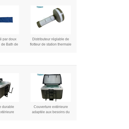
sé par doux
Distributeur réglable de
 de Bath de
flotteur de station thermale
ale de forme
de traitement de l'eau de
r T pour la
piscine de décapants
ermale de
d'équipement automatique
la promotion
de piscine
e durable
Couverture extérieure
extérieure
adaptée aux besoins du
 de station
client pliante de station
 vinyle de
thermale d'ombre pour le
e piscine de
baquet chaud de Balboa en