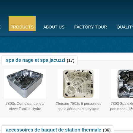
E
PRODUCTS
ABOUT US
FACTORY TOUR
QUALIT
spa de nage et spa jacuzzi
(17)
7803s Compteur de jets
Xleisure 7803s 6 personnes
7803 Spa exté
élevé Famille Hydro
spa extérieur en acrylique
personnes 150
Massage Bain chaud Carré
bain à remous avec
européen Form
Freestanding Acrylique Spa
système Balboa Design
libre Air Jac
extérieur
européen moderne
Balboa Sy
accessoires de baquet de station thermale
(96)
autoportant
comm